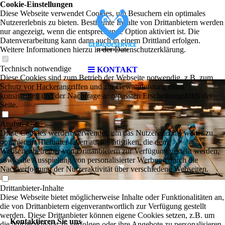
Cookie-Einstellungen
Diese Webseite verwendet Cookies, um Besuchern ein optimales
Nutzererlebnis zu bieten. Bestimmte Inhalte von Drittanbietern werden
nur angezeigt, wenn die entsprechende Option aktiviert ist. Die
Datenverarbeitung kann dann auch in einem Drittland erfolgen.
Weitere Informationen hierzu in der Datenschutzerklärung.
Technisch notwendige
KONTAKT
Diese Cookies sind zum Betrieb der Webseite notwendig, z.B. zum
Schutz vor Hackerangriffen und zur Gewährleistung eines
konsistenten und der Nachfrage angepassten Erscheinungsbilds der
Seite.
Analytische
Diese Cookies werden verwendet, um das Nutzererlebnis weiter zu
optimieren. Hierunter fallen auch Statistiken, die dem
Webseitenbetreiber von Drittanbietern zur Verfügung gestellt werden,
sowie die Ausspielung von personalisierter Werbung durch die
Nachverfolgung der Nutzeraktivität über verschiedene Webseiten.
Drittanbieter-Inhalte
Diese Webseite bietet möglicherweise Inhalte oder Funktionalitäten an,
die von Drittanbietern eigenverantwortlich zur Verfügung gestellt
werden. Diese Drittanbieter können eigene Cookies setzen, z.B. um
Kontaktieren Sie uns
die Nutzeraktivität zu verfolgen oder ihre Angebote zu personalisieren